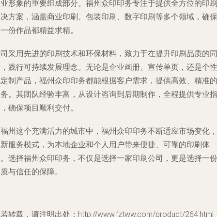
企业形象的重要组成部分。福州众印印务专注于提供全方位的印
解决方案，涵盖商业印刷、包装印刷、数字印刷等多个领域，确
每一份作品都精益求精。
公司采用先进的印刷技术和环保材料，致力于在提升印刷品质的
时，践行可持续发展理念。无论是企业画册、宣传单页，还是个
化定制产品，福州众印印务都能根据客户需求，提供高效、精准
服务。其团队经验丰富，从设计咨询到后期制作，全程提供专业
导，确保项目顺利交付。
在福州这个充满活力的城市中，福州众印印务不断适应市场变化
创新服务模式，为本地企业和个人用户带来便捷、可靠的印刷体
验。选择福州众印印务，不仅是选择一家印刷公司，更是选择一
品质与信任的保障。
若转载，请注明出处：http://www.fztww.com/product/264.html