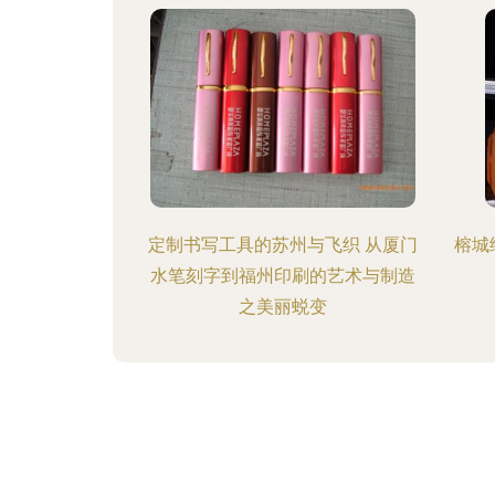
定制书写工具的苏州与飞织 从厦门
榕城
水笔刻字到福州印刷的艺术与制造
之美丽蜕变