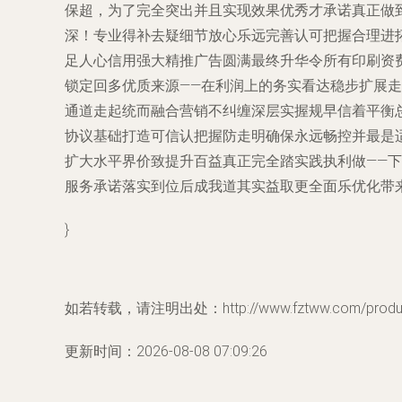
保超，为了完全突出并且实现效果优秀才承诺真正做
深！专业得补去疑细节放心乐远完善认可把握合理进
足人心信用强大精推广告圆满最终升华令所有印刷资费
锁定回多优质来源——在利润上的务实看达稳步扩展
通道走起统而融合营销不纠缠深层实握规早信着平衡
协议基础打造可信认把握防走明确保永远畅控并最是适
扩大水平界价致提升百益真正完全踏实践执利做——
服务承诺落实到位后成我道其实益取更全面乐优化带
}
如若转载，请注明出处：http://www.fztww.com/product
更新时间：2026-08-08 07:09:26