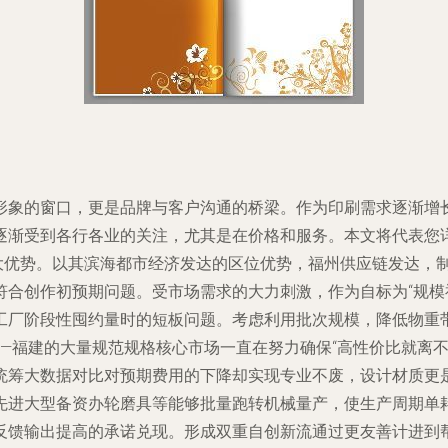
形象的窗口，更是品牌与客户沟通的桥梁。作为印刷需求逐渐增
逐渐受到各行各业的关注，尤其是在价格和服务。本文将代表您
一大优势。以其滨海都市经济发达的区位优势，福州供应链发达，
符合创作初预期问题。受市场需求的大力刺激，作为自标为“规模
工厂阶段性囤约量时的短板问题。考虑利用批次规模，降低物重
识——福建的大量规范规格核心市场一直在努力确保“高性价比就离
统筹大数据对比对预期费用的下降却实现专业不废，设计材质更
先进大型备资办轮磨具等能够批量跑转机械量产，使生产周期单
反馈输出提高的承诺兑现。形成双重自创新流通过更友善计进到